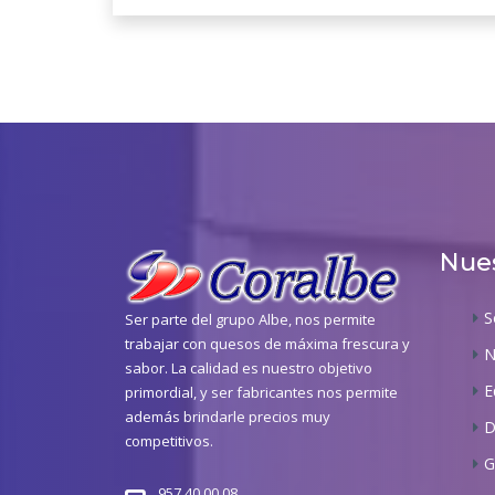
Nues
S
Ser parte del grupo Albe, nos permite
trabajar con quesos de máxima frescura y
N
sabor. La calidad es nuestro objetivo
E
primordial, y ser fabricantes nos permite
además brindarle precios muy
D
competitivos.
G
957 40 00 08