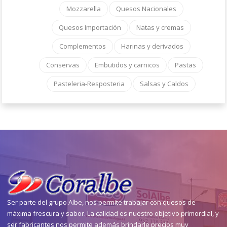
Mozzarella
Quesos Nacionales
Quesos Importación
Natas y cremas
Complementos
Harinas y derivados
Conservas
Embutidos y carnicos
Pastas
Pasteleria-Resposteria
Salsas y Caldos
Ser parte del grupo Albe, nos permite trabajar con quesos de
máxima frescura y sabor. La calidad es nuestro objetivo primordial, y
ser fabricantes nos permite además brindarle precios muy